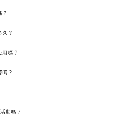
嗎？
多久？
複使用嗎？
著嗎？
？
響活動嗎？