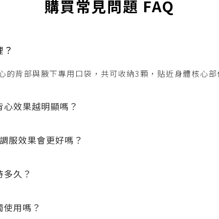
購買常見問題 FAQ
裡？
心的背部與腋下專用口袋，共可收納3顆，貼近身體核心部
冷背心效果越明顯嗎？
E 空調服效果會更好嗎？
維持多久？
單獨使用嗎？