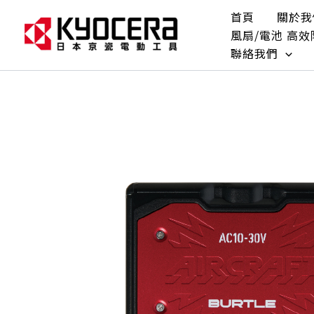
跳
首頁
關於我
至
風扇/電池 高
主
聯絡我們
要
內
容