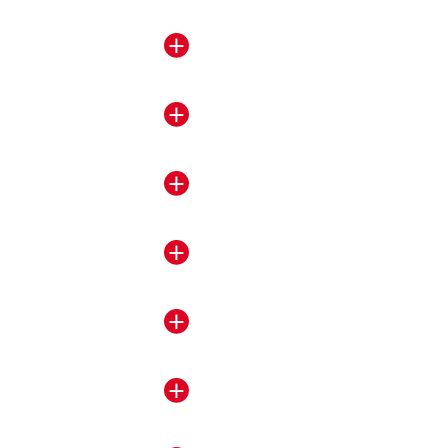
＋
＋
＋
＋
＋
＋