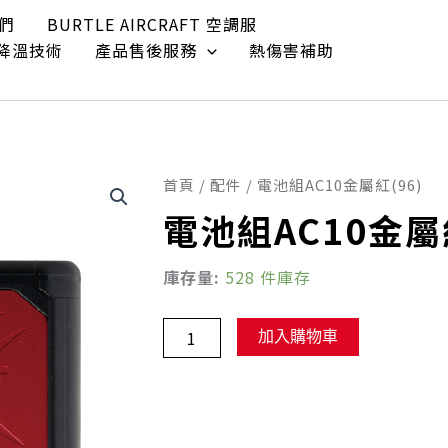
們
BURTLE AIRCRAFT 空調服
效降溫技術
產品售後服務
熱傷害補助
首頁
/
配件
/ 電池組AC10金屬紅(96)
電池組AC10金屬紅
電
庫存量:
528 件庫存
池
組
AC10
加入購物車
金
屬
紅
(96)
數