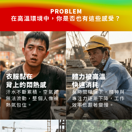
PROBLEM
在高溫環境中，你是否也有這些感受？
衣服黏在
體力被高溫
背上的悶熱感
快速消耗
汗水不斷累積，空氣卻
長時間曝曬下，精神與
無法流動，整個人像被
專注力逐漸下降，工作
熱氣包住。
效率也跟著變慢。