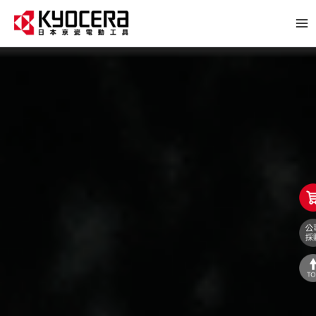
跳
至
主
要
內
容