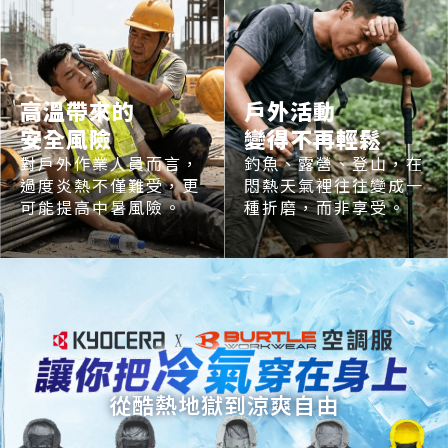
高溫帶來的
戶外活動
安全風險
變得不再輕鬆
對戶外作業人員而言，
釣魚、露營、登山，在
過度炎熱不僅難受，更
悶熱天氣裡往往變成一
可能提高中暑風險。
種折磨，而非享受。
從酷熱地獄到涼爽自由