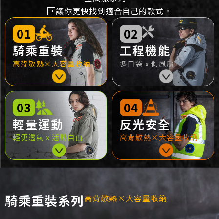
讓你更快找到適合自己的款式。
01
02
騎乘重裝
工程機能
高背散熱×大容量收納
多口袋 x 側風扇
03
04
輕量運動
反光安全
輕便透氣 x 活動自由
高背散熱×大容量收納
騎乘重裝系列
高背散熱×大容量收納