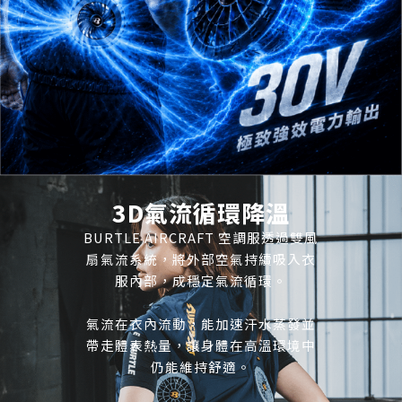
3D氣流循環降溫
BURTLE AIRCRAFT 空調服透過雙風
扇氣流系統，將外部空氣持續吸入衣
服內部，成穩定氣流循環。
氣流在衣內流動，能加速汗水蒸發並
帶走體表熱量，讓身體在高溫環境中
仍能維持舒適。