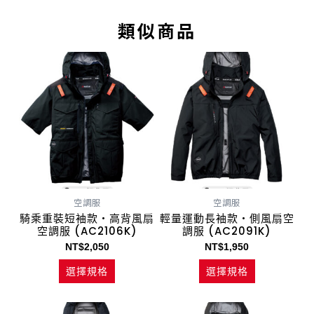
類似商品
此
此
產
產
品
品
有
有
多
多
種
種
款
款
式。
式。
可
可
空調服
空調服
在
在
騎乘重裝短袖款・高背風扇
輕量運動長袖款・側風扇空
產
產
空調服 (AC2106K)
調服 (AC2091K)
品
品
NT$
2,050
NT$
1,950
頁
頁
選擇規格
選擇規格
面
面
選
選
此
此
擇
擇