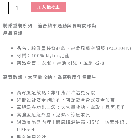
加入購物車
騎乘重裝系列｜適合騎車通勤與長時間移動
產品資訊
品名：騎乘重裝背心款・高背風扇空調服 (AC2104K)
材質：100% Nylon尼龍
商品全套：衣服 + 電池 x1顆 + 風扇 x2顆
高背散熱，大容量收納，為高強度作業而生
高背風道散熱：集中背部降溫更有感
背部設計安全繩開孔，可配戴全身式安全吊帶
軍規級多功能口袋：大容量收納、拿取工具更順手
高強度尼龍外層，遮熱、涼感兼具
鋁塗層隔熱內裡｜體感降溫最高 -15°C｜防紫外線：
UPF50+
男女通用設計