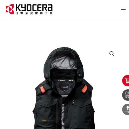
跳
至
主
要
內
容