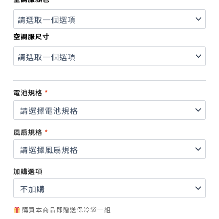
乘
重
裝
背
空調服尺寸
心
款・
高
背
風
電池規格
*
扇
空
調
服
風扇規格
*
(AC2104K)
數
量
加購選項
購買本商品即贈送保冷袋一組