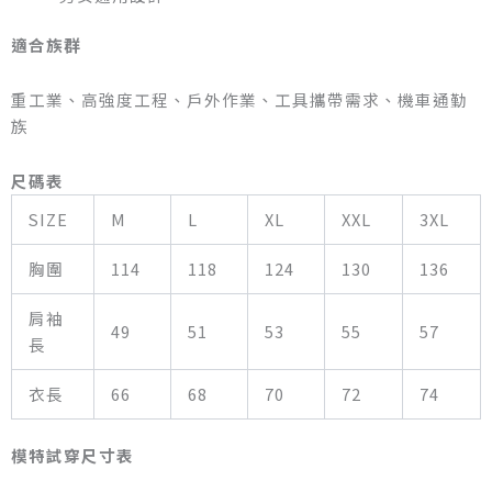
適合族群
重工業、高強度工程、戶外作業、工具攜帶需求、機車通勤
族
尺碼表
SIZE
M
L
XL
XXL
3XL
胸圍
114
118
124
130
136
肩袖
49
51
53
55
57
長
衣長
66
68
70
72
74
模特試穿尺寸表