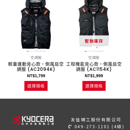
產
產
選
選
品
品
項
項
有
有
多
多
種
種
款
款
暫無庫存
式。
式。
可
可
空調服
空調服
在
在
輕量運動背心款・側風扇空
工程機能背心款・側風扇空
產
產
調服 (AC2094K)
調服 (AC1154K)
品
品
NT$
1,799
NT$
1,999
頁
頁
選擇規格
選擇規格
面
面
選
選
擇
擇
選
選
項
項
友佳精工股份有限公司
049-273-1101 (4線)