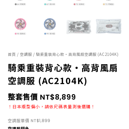
首頁
/
空調服
/ 騎乘重裝背心款・高背風扇空調服 (AC2104K)
騎乘重裝背心款・高背風扇
空調服 (AC2104K)
整套售價 NT$8,899
！日本版型偏小，請依尺碼表量測後選購！
空調服單價 NT$1,899
騎
空調服顏色